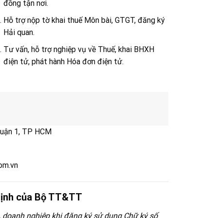
đồng tận nơi.
Hỗ trợ nộp tờ khai thuế Môn bài, GTGT, đăng ký
Hải quan.
Tư vấn, hỗ trợ nghiệp vụ về Thuế, khai BHXH
điện tử, phát hành Hóa đơn điện tử.
Quận 1, TP HCM
om.vn
 định của Bộ TT&TT
, doanh nghiệp khi đăng ký sử dụng Chữ ký số