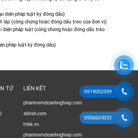
i diện pháp luật ký đóng dấu)
h lập (công chứng hoặc đóng dấu treo của đơn vị)
 diện pháp luật (công chứng hoặc đóng dấu treo
iện pháp luật ký đóng dấu)
ỆN TỬ
LIÊN KẾT
0919002099
phanmemdoanhnghiep.com
ử
ebhxh.com
0906604333
htkk.vn
phanmemdoanhnghiep.com