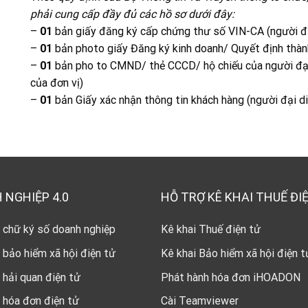
phải cung cấp đầy đủ các hồ sơ dưới đây:
–
01
bản giấy đăng ký cấp chứng thư số VIN-CA (người đạ
–
01
bản photo giấy Đăng ký kinh doanh/ Quyết định thàn
–
01
bản pho to CMND/ thẻ CCCD/ hộ chiếu của người đại
của đơn vị)
–
01
bản Giấy xác nhận thông tin khách hàng (người đại d
 NGHIỆP 4.0
HỖ TRỢ KÊ KHAI THUẾ ĐI
 chữ ký số doanh nghiệp
Kê khai Thuế điện tử
 bảo hiểm xã hội điện tử
Kê khai Bảo hiểm xã hội điện t
 hải quan điện tử
Phát hành hóa đơn iHOADON
 hóa đơn điện tử
Cài Teamviewer