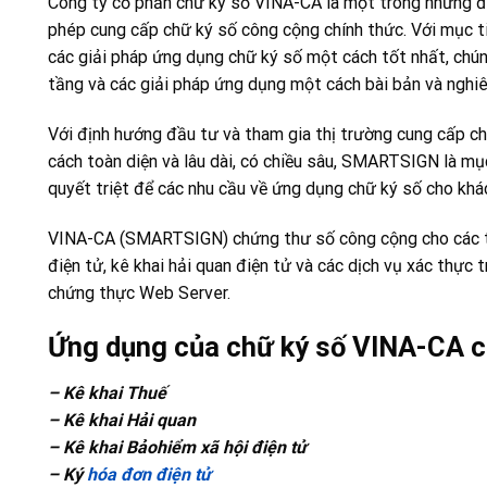
Công ty cổ phần chữ ký số VINA-CA là một trong những đ
phép cung cấp chữ ký số công cộng chính thức. Với mục t
các giải pháp ứng dụng chữ ký số một cách tốt nhất, chún
tầng và các giải pháp ứng dụng một cách bài bản và nghiê
Với định hướng đầu tư và tham gia thị trường cung cấp c
cách toàn diện và lâu dài, có chiều sâu, SMARTSIGN là mụ
quyết triệt để các nhu cầu về ứng dụng chữ ký số cho khá
VINA-CA (SMARTSIGN) chứng thư số công cộng cho các tổ
điện tử, kê khai hải quan điện tử và các dịch vụ xác thực t
chứng thực Web Server.
Ứng dụng của chữ ký số VINA-CA c
– Kê khai Thuế
– Kê khai Hải quan
– Kê khai Bảohiểm xã hội điện tử
– Ký
hóa đơn điện tử