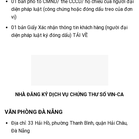
01 bản pho to CMND/ thẻ CCCD/ hộ chiếu của người đại
diện pháp luật (công chứng hoặc đóng dấu treo của đơn
vị)
01 bản Giấy Xác nhận thông tin khách hàng (người đại
diện pháp luật ký đóng dấu) TẢI VỀ
NHÀ ĐĂNG KÝ DỊCH VỤ CHỨNG THƯ SỐ VIN-CA
VĂN PHÒNG ĐÀ NẴNG
Địa chỉ: 33 Hải Hồ, phường Thanh Bình, quận Hải Châu,
Đà Nẵng