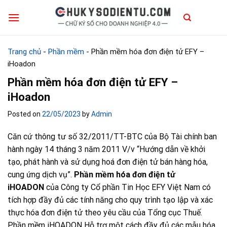
Skip
to
content
Trang chủ
-
Phần mềm
-
Phần mềm hóa đơn điện tử EFY –
iHoadon
Phần mềm hóa đơn điện tử EFY –
iHoadon
Posted on
22/05/2023
by
Admin
Căn cứ thông tư số 32/2011/TT-BTC của Bộ Tài chính ban
hành ngày 14 tháng 3 năm 2011 V/v “Hướng dẫn về khởi
tạo, phát hành và sử dụng hoá đơn điện tử bán hàng hóa,
cung ứng dịch vụ”.
Phần mềm hóa đơn điện tử
iHOADON
của Công ty Cổ phần Tin Học EFY Việt Nam có
tích hợp đầy đủ các tính năng cho quy trình tạo lập và xác
thực hóa đơn điện tử theo yêu cầu của Tổng cục Thuế.
Phần mềm iHOADON Hỗ trợ một cách đầy đủ các mẫu hóa